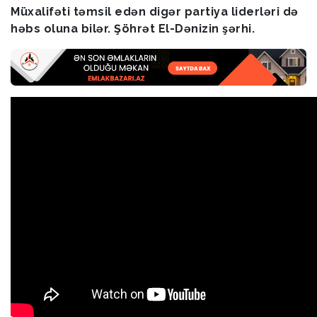
Müxalifəti təmsil edən digər partiya liderləri də
həbs oluna bilər. Şöhrət El-Dənizin şərhi.