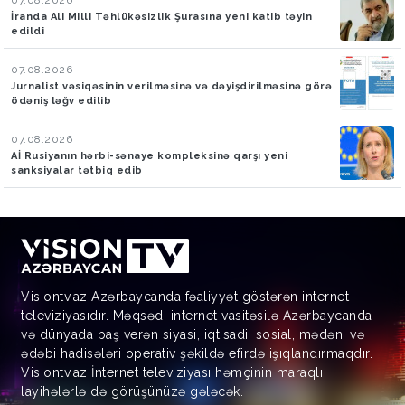
07.08.2026
İranda Ali Milli Təhlükəsizlik Şurasına yeni katib təyin
edildi
07.08.2026
Jurnalist vəsiqəsinin verilməsinə və dəyişdirilməsinə görə
ödəniş ləğv edilib
07.08.2026
Aİ Rusiyanın hərbi-sənaye kompleksinə qarşı yeni
sanksiyalar tətbiq edib
Visiontv.az Azərbaycanda fəaliyyət göstərən internet
televiziyasıdır. Məqsədi internet vasitəsilə Azərbaycanda
və dünyada baş verən siyasi, iqtisadi, sosial, mədəni və
ədəbi hadisələri operativ şəkildə efirdə işıqlandırmaqdır.
Visiontv.az İnternet televiziyası həmçinin maraqlı
layihələrlə də görüşünüzə gələcək.