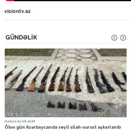
visiontv.az
GÜNDƏLIK
Hadisə
07.08.2026
Ötən gün Azərbaycanda xeyli silah-sursat aşkarlanıb