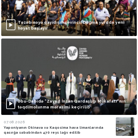
Təzəbinəyə qayıdışın sevinci: Doğma yurdda yeni
həyat başlayır
Əbu-Dabidə “Zayed İnsan Qardaşlığı Mükafatı”nın
təqdimolunma mərasimi keçirilib
07.08.2026
Yaponiyanın Okinava və Kaqosima hava limanlarında
qasırğa səbəbindən 470 reys ləğv edilib