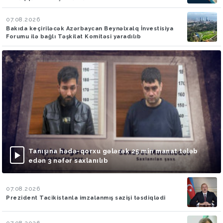
07.08.2026
Bakıda keçiriləcək Azərbaycan Beynəlxalq İnvestisiya
Forumu ilə bağlı Təşkilat Komitəsi yaradılıb
Tanışına hədə-qorxu gələrək 25 min manat tələb
edən 3 nəfər saxlanılıb
07.08.2026
Prezident Tacikistanla imzalanmış sazişi təsdiqlədi