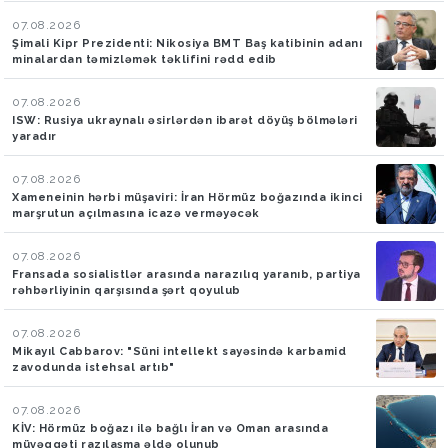
07.08.2026
Şimali Kipr Prezidenti: Nikosiya BMT Baş katibinin adanı
minalardan təmizləmək təklifini rədd edib
07.08.2026
ISW: Rusiya ukraynalı əsirlərdən ibarət döyüş bölmələri
yaradır
07.08.2026
Xameneinin hərbi müşaviri: İran Hörmüz boğazında ikinci
marşrutun açılmasına icazə verməyəcək
07.08.2026
Fransada sosialistlər arasında narazılıq yaranıb, partiya
rəhbərliyinin qarşısında şərt qoyulub
07.08.2026
Mikayıl Cabbarov: "Süni intellekt sayəsində karbamid
zavodunda istehsal artıb"
07.08.2026
KİV: Hörmüz boğazı ilə bağlı İran və Oman arasında
müvəqqəti razılaşma əldə olunub