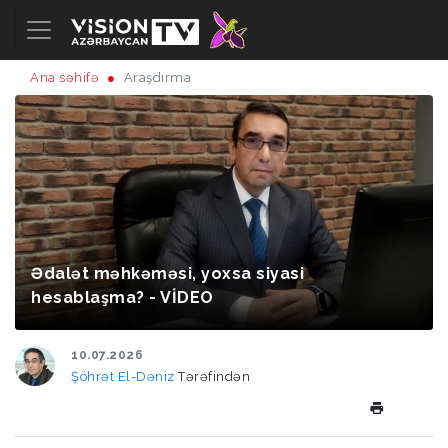
Ana səhifə
Araşdırma
Ədalət məhkəməsi, yoxsa siyasi
hesablaşma? - VİDEO
10.07.2026
Şöhrət El-Dəniz
Tərəfindən