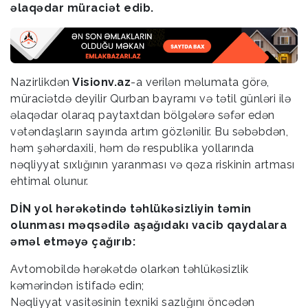
əlaqədar müraciət edib.
Nazirlikdən
Visionv.az
-a verilən məlumata görə,
müraciətdə deyilir Qurban bayramı və tətil günləri ilə
əlaqədar olaraq paytaxtdan bölgələrə səfər edən
vətəndaşların sayında artım gözlənilir. Bu səbəbdən,
həm şəhərdaxili, həm də respublika yollarında
nəqliyyat sıxlığının yaranması və qəza riskinin artması
ehtimal olunur.
DİN yol hərəkətində təhlükəsizliyin təmin
olunması məqsədilə aşağıdakı vacib qaydalara
əməl etməyə çağırıb:
Avtomobildə hərəkətdə olarkən təhlükəsizlik
kəmərindən istifadə edin;
Nəqliyyat vasitəsinin texniki sazlığını öncədən