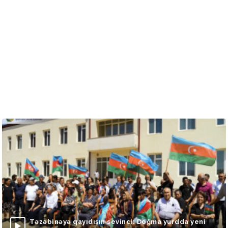
Təzəbinəyə qayıdışın sevinci: Doğma yurdda yeni