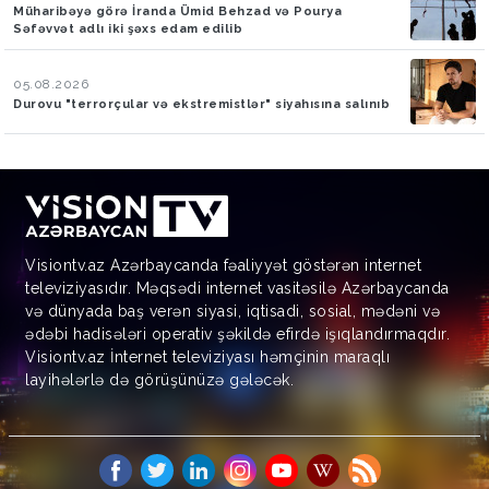
Müharibəyə görə İranda Ümid Behzad və Pourya
Səfəvvət adlı iki şəxs edam edilib
05.08.2026
Durovu "terrorçular və ekstremistlər" siyahısına salınıb
Visiontv.az Azərbaycanda fəaliyyət göstərən internet
televiziyasıdır. Məqsədi internet vasitəsilə Azərbaycanda
və dünyada baş verən siyasi, iqtisadi, sosial, mədəni və
ədəbi hadisələri operativ şəkildə efirdə işıqlandırmaqdır.
Visiontv.az İnternet televiziyası həmçinin maraqlı
layihələrlə də görüşünüzə gələcək.