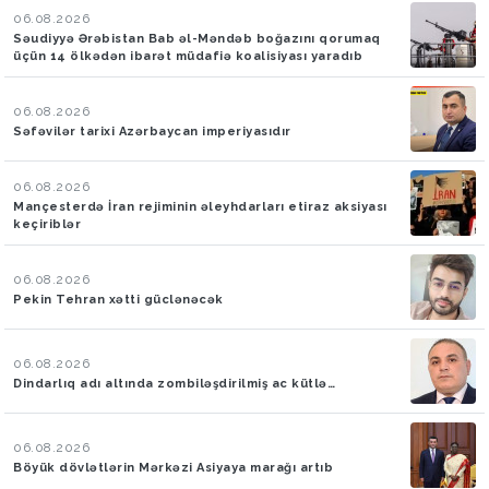
06.08.2026
Səudiyyə Ərəbistan Bab əl-Məndəb boğazını qorumaq
üçün 14 ölkədən ibarət müdafiə koalisiyası yaradıb
06.08.2026
Səfəvilər tarixi Azərbaycan imperiyasıdır
06.08.2026
Mançesterdə İran rejiminin əleyhdarları etiraz aksiyası
keçiriblər
06.08.2026
Pekin Tehran xətti güclənəcək
06.08.2026
Dindarlıq adı altında zombiləşdirilmiş ac kütlə…
06.08.2026
Böyük dövlətlərin Mərkəzi Asiyaya marağı artıb