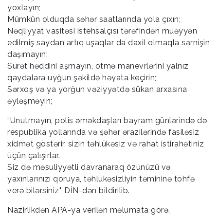
yoxlayın;
Mümkün olduqda səhər saatlarında yola çıxın;
Nəqliyyat vasitəsi istehsalçısı tərəfindən müəyyən
edilmiş saydan artıq uşaqlar da daxil olmaqla sərnişin
daşımayın;
Sürət həddini aşmayın, ötmə manevrlərini yalnız
qaydalara uyğun şəkildə həyata keçirin;
Sərxoş və ya yorğun vəziyyətdə sükan arxasına
əyləşməyin;
“Unutmayın, polis əməkdaşları bayram günlərində də
respublika yollarında və şəhər ərazilərində fasiləsiz
xidmət göstərir, sizin təhlükəsiz və rahat istirahətiniz
üçün çalışırlar.
Siz də məsuliyyətli davranaraq özünüzü və
yaxınlarınızı qoruya, təhlükəsizliyin təmininə töhfə
verə bilərsiniz", DİN-dən bildirilib.
Nazirlikdən APA-ya verilən məlumata görə,