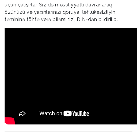
üçün çalışırlar. Siz də məsuliyyətli davranaraq
özünüzü və yaxınlarınızı qoruya, təhlükəsizliyin
təmininə töhfə verə bilərsiniz", DİN-dən bildirilib.