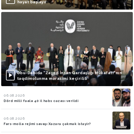
həyat başlayır
Əbu-Dabidə “Zayed İnsan Qardaşlığı Mükafatı”nın
təqdimolunma mərasimi keçirilib
06.08.2026
Dörd milli fəala 40 il həbs cəzası verildi
06.08.2026
Fars-molla rejimi savaşı Xəzərə çəkmək istəyir?