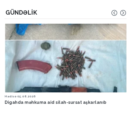
GÜNDƏLIK
Hadisə
05.08.2026
Digahda məhkuma aid silah-sursat aşkarlanıb