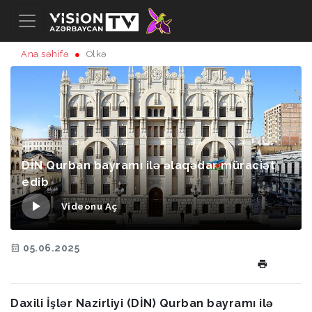
Ana səhifə
Ölkə
DİN Qurban bayramı ilə əlaqədar müraciət
edib
Videonu Aç
05.06.2025
Daxili İşlər Nazirliyi (DİN) Qurban bayramı ilə