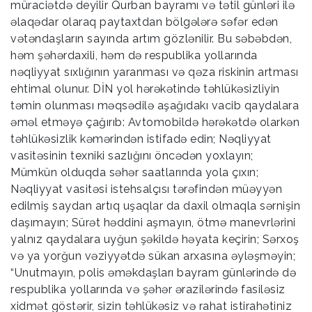
müraciətdə deyilir Qurban bayramı və tətil günləri ilə
əlaqədar olaraq paytaxtdan bölgələrə səfər edən
vətəndaşların sayında artım gözlənilir. Bu səbəbdən,
həm şəhərdaxili, həm də respublika yollarında
nəqliyyat sıxlığının yaranması və qəza riskinin artması
ehtimal olunur. DİN yol hərəkətində təhlükəsizliyin
təmin olunması məqsədilə aşağıdakı vacib qaydalara
əməl etməyə çağırıb: Avtomobildə hərəkətdə olarkən
təhlükəsizlik kəmərindən istifadə edin; Nəqliyyat
vasitəsinin texniki sazlığını öncədən yoxlayın;
Mümkün olduqda səhər saatlarında yola çıxın;
Nəqliyyat vasitəsi istehsalçısı tərəfindən müəyyən
edilmiş saydan artıq uşaqlar da daxil olmaqla sərnişin
daşımayın; Sürət həddini aşmayın, ötmə manevrlərini
yalnız qaydalara uyğun şəkildə həyata keçirin; Sərxoş
və ya yorğun vəziyyətdə sükan arxasına əyləşməyin;
“Unutmayın, polis əməkdaşları bayram günlərində də
respublika yollarında və şəhər ərazilərində fasiləsiz
xidmət göstərir, sizin təhlükəsiz və rahat istirahətiniz