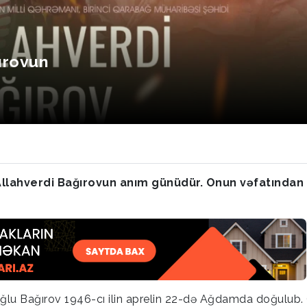
ırovun
llahverdi Bağırovun anım günüdür. Onun vəfatından 3
 oğlu Bağırov 1946-cı ilin aprelin 22-də Ağdamda doğulub.