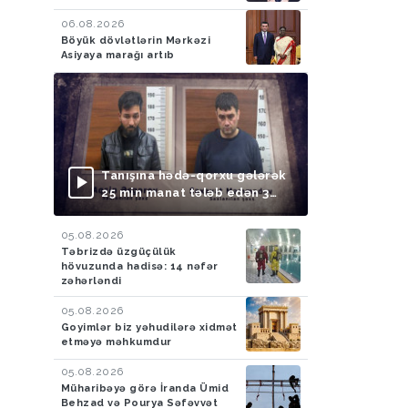
06.08.2026
Böyük dövlətlərin Mərkəzi
Asiyaya marağı artıb
Tanışına hədə-qorxu gələrək
25 min manat tələb edən 3
nəfər saxlanılıb
05.08.2026
Təbrizdə üzgüçülük
hövuzunda hadisə: 14 nəfər
zəhərləndi
05.08.2026
Goyimlər biz yəhudilərə xidmət
etməyə məhkumdur
05.08.2026
Müharibəyə görə İranda Ümid
Behzad və Pourya Səfəvvət