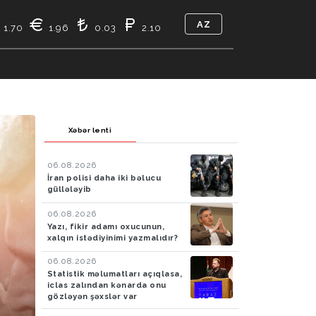
AZ
1.70
1.96
0.03
2.10
TIKASI
BIZ KIMIK
ƏLAQƏ
Xəbər lenti
06.08.2026
İran polisi daha iki bəlucu
güllələyib
06.08.2026
Yazı, fikir adamı oxucunun,
xalqın istədiyinimi yazmalıdır?
06.08.2026
Statistik məlumatları açıqlasa,
iclas zalından kənarda onu
gözləyən şəxslər var