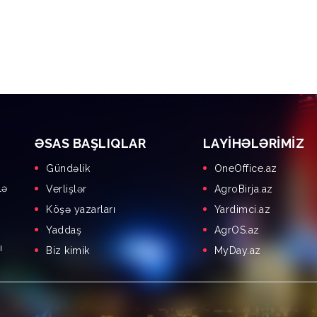
ƏSAS BAŞLIQLAR
LAYIHƏLƏRIMIZ
Gündəlik
OneOffice.az
lə
Verlişlər
AgroBirja.az
Köşə yazarları
Yardimci.az
Yaddaş
AgrOS.az
ı
Biz kimik
MyDay.az