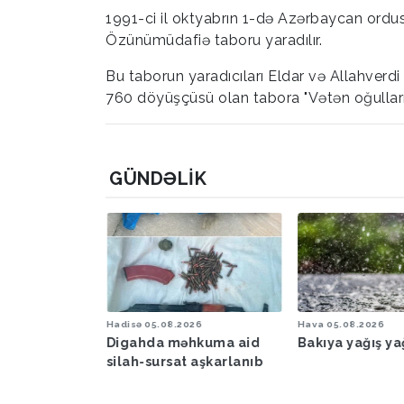
1991-ci il oktyabrın 1-də Azərbaycan ordus
Özünümüdafiə taboru yaradılır.
Bu taborun yaradıcıları Eldar və Allahverd
760 döyüşçüsü olan tabora "Vətən oğulları" a
GÜNDƏLIK
6
Hadisə
05.08.2026
Hava
05.08.2026
şəraiti ilə
Digahda məhkuma aid
Bakıya yağış y
əbərdarlıq
silah-sursat aşkarlanıb