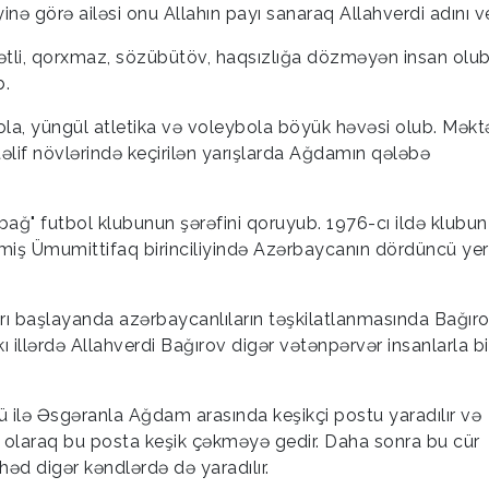
ə görə ailəsi onu Allahın payı sanaraq Allahverdi adını ve
ətli, qorxmaz, sözübütöv, haqsızlığa dözməyən insan olub
b.
ola, yüngül atletika və voleybola böyük həvəsi olub. Mək
təlif növlərində keçirilən yarışlarda Ağdamın qələbə
ğ" futbol klubunun şərəfini qoruyub. 1976-cı ildə klubun
lmiş Ümumittifaq birinciliyində Azərbaycanın dördüncü yer
arı başlayanda azərbaycanlıların təşkilatlanmasında Bağır
ı illərdə Allahverdi Bağırov digər vətənpərvər insanlarla bi
sü ilə Əsgəranla Ağdam arasında keşikçi postu yaradılır və
ü olaraq bu posta keşik çəkməyə gedir. Daha sonra bu cür
əd digər kəndlərdə də yaradılır.