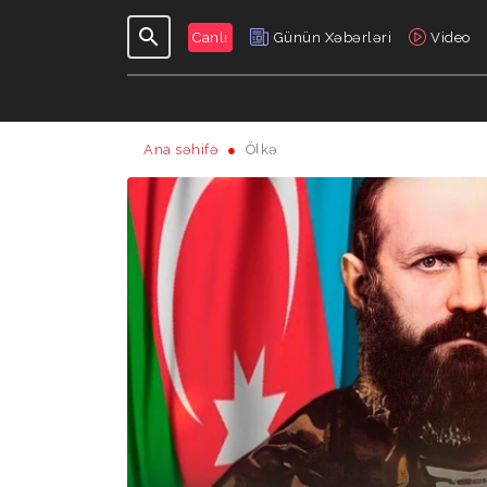
Canlı
Günün Xəbərləri
Video
Ana səhifə
Ölkə
GÜNDƏLIK
VERILIŞLƏR