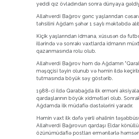
yeddi qız övladından sonra dünyaya gəldiyin
Allahverdi Bağırov gənc yaşlarından cəsar
təhsilini Ağdam şəhər 1 saylı məktəbdə alı
Kiçik yaşlarından idmana, xüsusən də futb
illərində və sonrakı vaxtlarda idmanın müx
qazanmasında rolu olub.
Allahverdi Bağırov həm də Ağdamın "Qaraba
məşqçisi təyin olunub və həmin ildə keçiri
tutmasında böyük səy göstərib.
1988-ci ildə Qarabağda ilk erməni aksiyal
qardaşlarının böyük xidmətləri olub. Sonrak
Ağdamda ilk müdafiə dəstələrini yaradır.
Həmin vaxt ilk dəfə yerli əhalinin təşəbbü
Allahverdi Bağırovun qardaşı Eldar könüll
özünümüdafiə postları ermənilərlə həmsərh