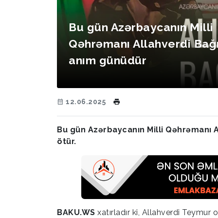
Bu gün Azərbaycanın Milli
Qəhrəmanı Allahverdi Bağ
anım günüdür
12.06.2025
Bu gün Azərbaycanın Milli Qəhrəmanı A
ötür.
BAKU.WS
xatırladır ki, Allahverdi Teymur