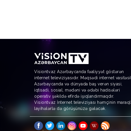
Visiontv.az Azərbaycanda fəaliyyət göstərən
internet televiziyasıdır. Məqsədi internet vasitəsi
Azərbaycanda və dünyada baş verən siyasi,
iqtisadi, sosial, mədəni və ədəbi hadisələri
operativ şəkildə efirdə işıqlandırmaqdır.
Visiontv.az İnternet televiziyası həmçinin maraql
layihələrlə də görüşünüzə gələcək.