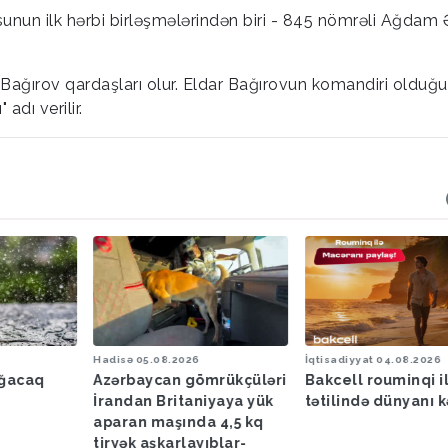
unun ilk hərbi birləşmələrindən biri - 845 nömrəli Ağdam 
i Bağırov qardaşları olur. Eldar Bağırovun komandiri olduğu
dı verilir.
Hadisə
05.08.2026
İqtisadiyyat
04.08.2026
ağacaq
Azərbaycan gömrükçüləri
Bakcell rouminqi i
İrandan Britaniyaya yük
tətilində dünyanı k
aparan maşında 4,5 kq
tiryək aşkarlayıblar-