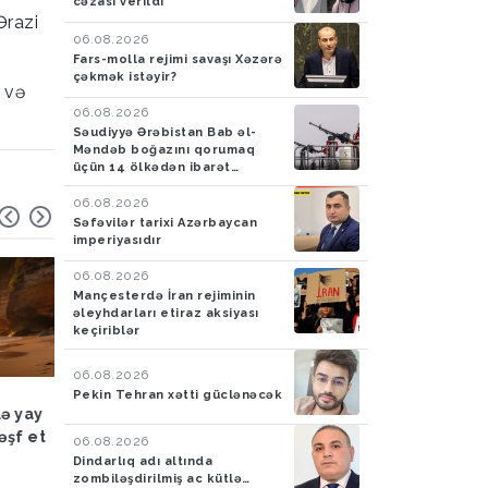
cəzası verildi
Ərazi
06.08.2026
Fars-molla rejimi savaşı Xəzərə
çəkmək istəyir?
 və
06.08.2026
Səudiyyə Ərəbistan Bab əl-
Məndəb boğazını qorumaq
üçün 14 ölkədən ibarət
müdafiə koalisiyası yaradıb
06.08.2026
Səfəvilər tarixi Azərbaycan
imperiyasıdır
06.08.2026
Mançesterdə İran rejiminin
əleyhdarları etiraz aksiyası
keçiriblər
06.08.2026
Hadisə
03.08.2026
Hadisə
03.08.2026
Pekin Tehran xətti güclənəcək
lə yay
FHN: Bu il qeyri-çimərlik
Azad edilmiş ərazilər
əşf et
ərazilərdə suda batan 40
ötən ay 788 mina, 210
06.08.2026
nəfərin meyiti tapılıb, 55
PHS aşkarlanıb
Dindarlıq adı altında
zombiləşdirilmiş ac kütlə…
nəfər xilas edilib