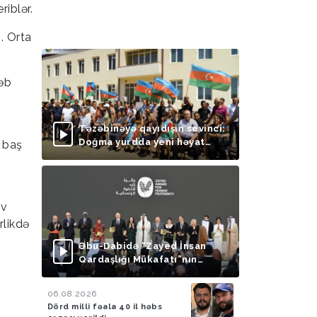
riblər.
. Orta
təb
Təzəbinəyə qayıdışın sevinci:
Doğma yurdda yeni həyat
 baş
başlayır
ov
rlikdə
Əbu-Dabidə “Zayed İnsan
Qardaşlığı Mükafatı”nın
təqdimolunma mərasimi
keçirilib
06.08.2026
Dörd milli fəala 40 il həbs