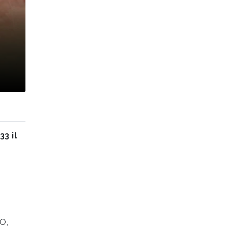
3 il
 O,