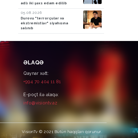
adlı iki şəxs edam edilib
05.08.2026
Durovu "terrorçular və
ekstremistlər" siyahısına
salınıb
ƏLAQƏ
Qaynar xətt:
+994 70 404 11 81
E-poçt ilə əlaqə:
info@visiontv.az
VisionTv © 2021
Bütün haqqları qorunur.