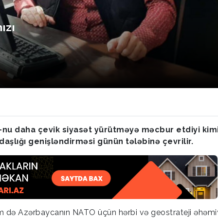
ızı
u daha çevik siyasət yürütməyə məcbur etdiyi kimi
şlığı genişləndirməsi günün tələbinə çevrilir.
 də Azərbaycanın NATO üçün hərbi və geostrateji əhəmi