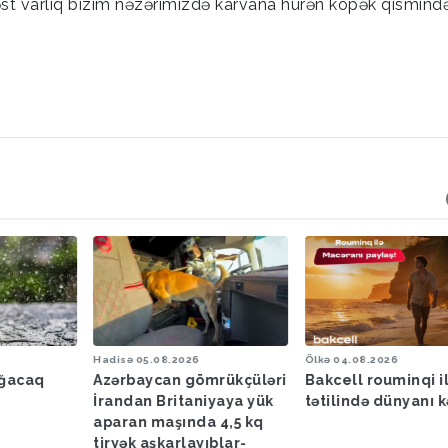
əst varlıq bizim nəzərimizdə karvana hürən köpək qismində
Hadisə
05.08.2026
Ölkə
04.08.2026
ağacaq
Azərbaycan gömrükçüləri
Bakcell rouminqi i
İrandan Britaniyaya yük
tətilində dünyanı k
aparan maşında 4,5 kq
tiryək aşkarlayıblar-