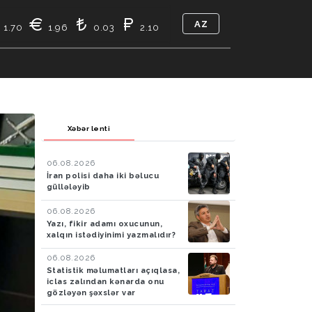
AZ
1.70
1.96
0.03
2.10
TIKASI
BIZ KIMIK
ƏLAQƏ
Xəbər lenti
06.08.2026
İran polisi daha iki bəlucu
güllələyib
06.08.2026
Yazı, fikir adamı oxucunun,
xalqın istədiyinimi yazmalıdır?
06.08.2026
Statistik məlumatları açıqlasa,
iclas zalından kənarda onu
gözləyən şəxslər var