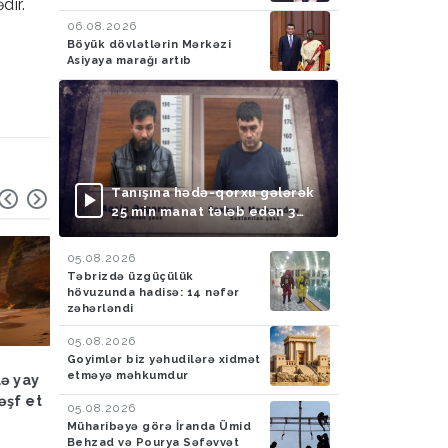
dir.
06.08.2026
Böyük dövlətlərin Mərkəzi
Asiyaya marağı artıb
Tanışına hədə-qorxu gələrək
25 min manat tələb edən 3
nəfər saxlanılıb
05.08.2026
Təbrizdə üzgüçülük
hövuzunda hadisə: 14 nəfər
zəhərləndi
05.08.2026
Goyimlər biz yəhudilərə xidmət
Hadisə
03.08.2026
Hadisə
03.08.2026
etməyə məhkumdur
lə yay
FHN: Bu il qeyri-çimərlik
Azad edilmiş ərazilər
əşf et
ərazilərdə suda batan 40
ötən ay 788 mina, 210
05.08.2026
nəfərin meyiti tapılıb, 55
PHS aşkarlanıb
Müharibəyə görə İranda Ümid
nəfər xilas edilib
Behzad və Pourya Səfəvvət