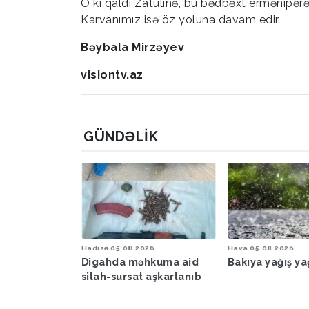
O ki qaldı Zatulinə, bu bədbəxt ermənipər
Karvanımız isə öz yoluna davam edir.
Bəybala Mirzəyev
visiontv.az
GÜNDƏLIK
6
Hadisə
05.08.2026
Hava
05.08.2026
şəraiti ilə
Digahda məhkuma aid
Bakıya yağış y
əbərdarlıq
silah-sursat aşkarlanıb