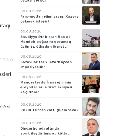
cəzası verildi
06.08.2026
Fars-molla rejimi savaşı Xəzərə
çəkmək istəyir?
ifaqı
06.08.2026
Səudiyyə Ərəbistan Bab əl-
Məndəb boğazını qorumaq
üçün 14 ölkədən ibarət
müdafiə koalisiyası yaradıb
06.08.2026
 edib.
Səfəvilər tarixi Azərbaycan
imperiyasıdır
sləri
06.08.2026
Mançesterdə İran rejiminin
əleyhdarları etiraz aksiyası
keçiriblər
06.08.2026
oskva
Pekin Tehran xətti güclənəcək
06.08.2026
Dindarlıq adı altında
zombiləşdirilmiş ac kütlə…