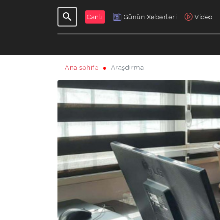
Canlı
Günün Xəbərləri
Video
Ana səhifə
Araşdırma
GÜNDƏLIK
VERILIŞLƏR