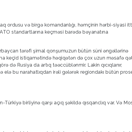
taq ordusu və birgə komandanlığı, həmçinin hərbi-siyasi itt
ATO standartlarına keçməsi barədə bəyanatına
zərbaycan tərəfi şimal qonşumuzun bütün süni əngəllərinə
na keçid istiqamətində həqiqətən də çox uzun məsafə qət
ə də Rusiya da artıq təəccüblənmir. Lakin qıcıqlanır,
də elə bu narahatlıqdan irəli gələrək regiondakı bütün prose
ürkiyə birliyinə qarşı açıq şəkildə qısqanclıq var. Və M