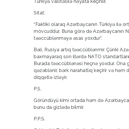
Türkiyə vasitəsilə həyata keçirilir.
Sitat:
“Faktiki olaraq Azərbaycanın Türkiyə ilə or
mövcuddur. Buna görə də Azərbaycanın N
təəccüblənməyə əsas yoxdur”.
Bəli, Rusiya artıq təəccüblənmir. Çünki A
baxmayaraq son illərdə NATO standartları
Burada təəccüblənəsi heçnə yoxdur. Ona gör
qəzəblənir, bərk narahatlıq keçirir və həm 
diqqətlə izləyir.
P.S.
Göründüyü kimi ortada həm də Azərbaycan-T
bunu da gizlədə bilmir.
P.P.S.