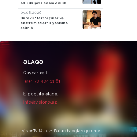
adlı iki şəxs edam edilib
05.08.2026
Durovu "terrorçular və
ekstremistlər" siyahısına
salınıb
ƏLAQƏ
Qaynar xətt:
+994 70 404 11 81
E-poçt ilə əlaqə:
info@visiontv.az
VisionTv © 2021
Bütün haqqları qorunur.