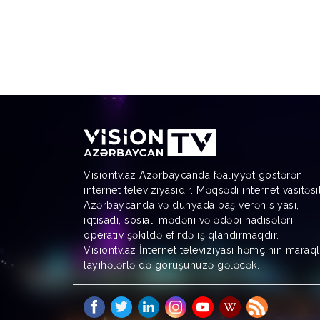
Visiontv.az Azərbaycanda fəaliyyət göstərən
internet televiziyasıdır. Məqsədi internet vasitəsi
Azərbaycanda və dünyada baş verən siyasi,
iqtisadi, sosial, mədəni və ədəbi hadisələri
operativ şəkildə efirdə işıqlandırmaqdır.
Visiontv.az İnternet televiziyası həmçinin maraql
layihələrlə də görüşünüzə gələcək.