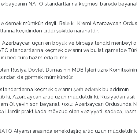
zərbaycanın NATO standartlarına keçməsi barədə bəyanat
sə demək mümkün deyil. Belə ki, Kreml Azərbaycan Ordu
arına keçidindən ciddi şəkildə narahatdır.
n Azərbaycan üçün ən böyük və birbaşa təhdid mənbəyi 
TO standartlarına keçmək qərarını və bu istiqamətdə Türk
ini heç cürə həzm edə bilmir.
olan Rusiya Dövlət Dumasının MDB İşləri üzrə Komitəsinin
masından da görmək mümkündür.
standartlarına keçmək qərarını şərh edərək bu addımın
ib ki, Azərbaycan artıq uzun müddətdir ki, Rusiyadan asılı
İlham Əliyevin son bəyanatı (oxu: Azərbaycan Ordusunda
sə illərdir praktikada mövcud olan vəziyyəti, sadəcə, rəsm
ə NATO Alyansı arasında əməkdaşlıq artıq uzun müddətdir ki