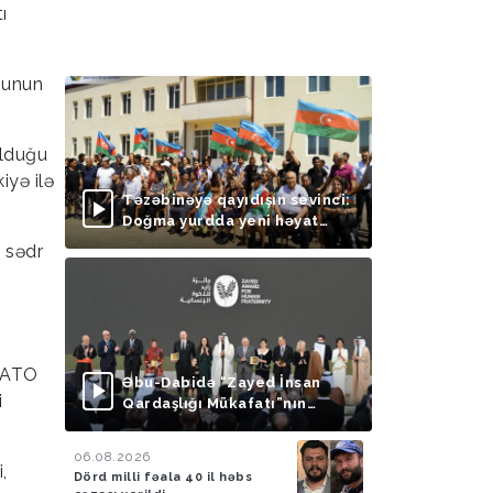
ı
sunun
olduğu
iyə ilə
Təzəbinəyə qayıdışın sevinci:
Doğma yurdda yeni həyat
başlayır
 sədr
 NATO
Əbu-Dabidə “Zayed İnsan
i
Qardaşlığı Mükafatı”nın
təqdimolunma mərasimi
keçirilib
06.08.2026
,
Dörd milli fəala 40 il həbs