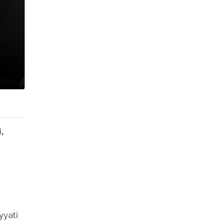
,
yyəti