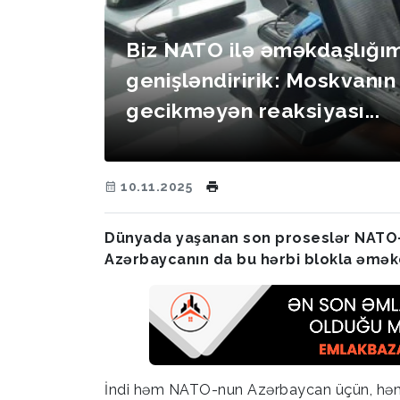
Biz NATO ilə əməkdaşlığım
genişləndiririk: Moskvanın
gecikməyən reaksiyası...
10.11.2025
Dünyada yaşanan son proseslər NATO-n
Azərbaycanın da bu hərbi blokla əməkda
İndi həm NATO-nun Azərbaycan üçün, həm