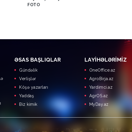
FOTO
ƏSAS BAŞLIQLAR
LAYIHƏLƏRIMIZ
Gündəlik
OneOffice.az
lə
Verlişlər
AgroBirja.az
Köşə yazarları
Yardimci.az
Yaddaş
AgrOS.az
ı
Biz kimik
MyDay.az