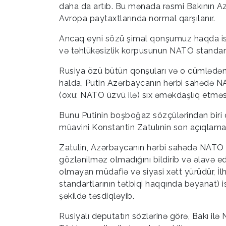
daha da artıb. Bu mənada rəsmi Bakının A
Avropa paytaxtlarında normal qarşılanır.
Ancaq eyni sözü şimal qonşumuz haqda i
və təhlükəsizlik korpusunun NATO standartl
Rusiya özü bütün qonşuları və o cümlədə
halda, Putin Azərbaycanın hərbi sahədə NA
(oxu: NATO üzvü ilə) sıx əməkdaşlıq etməs
Bunu Putinin boşboğaz sözçülərindən biri 
müavini Konstantin Zatulınin son açıqla
Zatulin, Azərbaycanın hərbi sahədə NATO 
gözlənilməz olmadığını bildirib və əlavə ed
olmayan müdafiə və siyasi xətt yürüdür, 
standartlarının tətbiqi haqqında bəyanat) i
şəkildə təsdiqləyib.
Rusiyalı deputatın sözlərinə görə, Bakı il